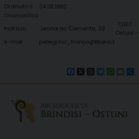
Ordinato il
24.06.1982
Onomastico
72017
Indirizzo
Leonardo Clemente, 39
Ostuni –
e-mail
pellegrino_franco@libero.it
Facebook
X
Threads
Telegram
WhatsAp
Email
Co