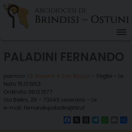
Skip
to
content
PALADINI FERNANDO
parroco
SS. Rosario e San Rocco
– Veglie – Le
Nato 15.12.1953
Ordinato 08.12.1977
Via Bellini, 29 – 73045 Leverano – Le
e-mail: fernandopaladini@tin.it
Facebook
X
Threads
Telegram
WhatsAp
Email
Co