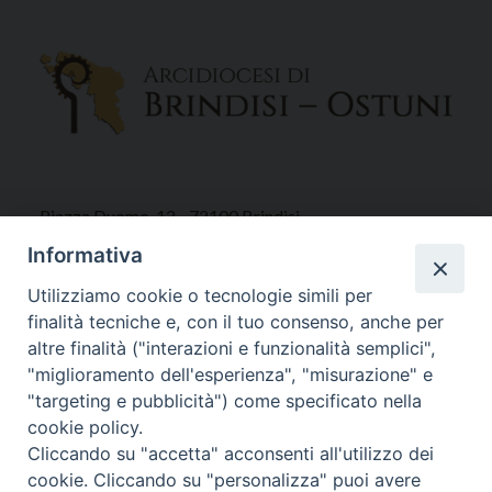
Piazza Duomo, 12 - 72100 Brindisi
Tel 0831.521958
Informativa
Fax 0831.528315
Utilizziamo cookie o tecnologie simili per
finalità tecniche e, con il tuo consenso, anche per
altre finalità ("interazioni e funzionalità semplici",
"miglioramento dell'esperienza", "misurazione" e
Orari Curia
"targeting e pubblicità") come specificato nella
Mar. / Mer. / Giov. ore 9 - 13
cookie policy.
nei mesi estivi solo Martedì ore 9 - 13
Cliccando su "accetta" acconsenti all'utilizzo dei
cookie. Cliccando su "personalizza" puoi avere