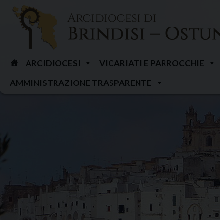
Skip
to
content
ARCIDIOCESI
VICARIATI E PARROCCHIE
AMMINISTRAZIONE TRASPARENTE