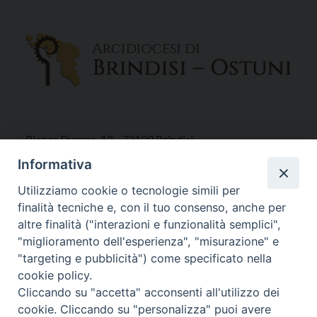
Piazza Duomo, 12 - 72100 Brindisi
Tel 0831.521958
Informativa
Fax 0831.528315
Utilizziamo cookie o tecnologie simili per
finalità tecniche e, con il tuo consenso, anche per
altre finalità ("interazioni e funzionalità semplici",
"miglioramento dell'esperienza", "misurazione" e
Orari Curia
"targeting e pubblicità") come specificato nella
Mar. / Mer. / Giov. ore 9 - 13
cookie policy.
nei mesi estivi solo Martedì ore 9 - 13
Cliccando su "accetta" acconsenti all'utilizzo dei
cookie. Cliccando su "personalizza" puoi avere