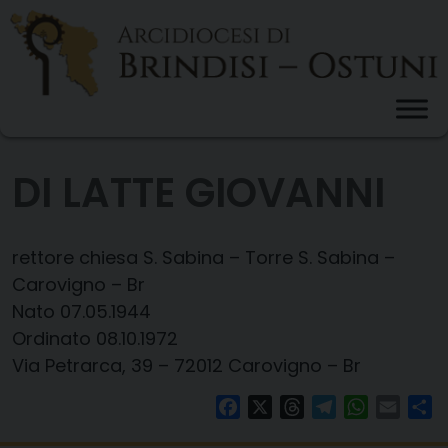
Skip
to
content
DI LATTE GIOVANNI
rettore chiesa S. Sabina – Torre S. Sabina –
Carovigno – Br
Nato 07.05.1944
Ordinato 08.10.1972
Via Petrarca, 39 – 72012 Carovigno – Br
Facebook
X
Threads
Telegram
WhatsAp
Email
Co