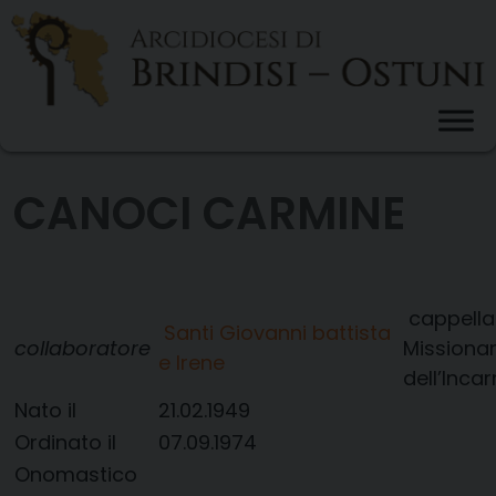
Skip
to
content
CANOCI CARMINE
cappell
Santi Giovanni battista
collaboratore
Missionar
e Irene
dell’Inca
Nato il
21.02.1949
Ordinato il
07.09.1974
Onomastico