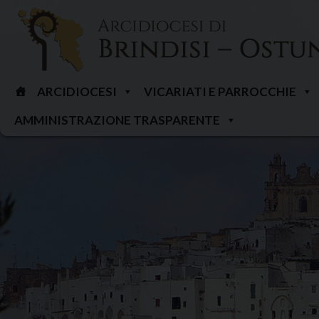
Skip
to
content
ARCIDIOCESI
VICARIATI E PARROCCHIE
AMMINISTRAZIONE TRASPARENTE