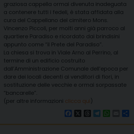
graziosa cappella ormai divenuta inadeguata
a contenere tutti i fedeli, è stata affidata alla
cura del Cappellano del cimitero Mons.
Vincenzo Piccoli, per molti anni già parroco al
quartiere Paradiso e ricordato dai brindisini
appunto come “il Prete del Paradiso”.
La chiesa si trova in Viale Arno al Perrino, al
termine di un edificio costruito
dall’Amministrazione Comunale dell’epoca per
dare dei locali decenti ai venditori di fiori, in
sostituzione delle vecchie e ormai sorpassate
“bancarelle”.
(per altre informazioni
clicca qui
)
Facebook
X
Threads
Telegram
WhatsAp
Email
Co