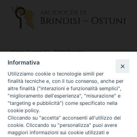
Piazza Duomo, 12 - 72100 Brindisi
Tel 0831.521958
Informativa
Fax 0831.528315
Utilizziamo cookie o tecnologie simili per
finalità tecniche e, con il tuo consenso, anche per
altre finalità ("interazioni e funzionalità semplici",
"miglioramento dell'esperienza", "misurazione" e
Orari Curia
"targeting e pubblicità") come specificato nella
Mar. / Mer. / Giov. ore 9 - 13
cookie policy.
nei mesi estivi solo Martedì ore 9 - 13
Cliccando su "accetta" acconsenti all'utilizzo dei
cookie. Cliccando su "personalizza" puoi avere
maggiori informazioni sui cookie utilizzati e
WebMail