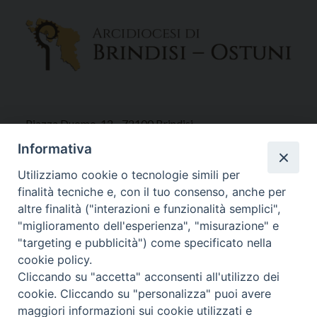
Piazza Duomo, 12 - 72100 Brindisi
Tel 0831.521958
Informativa
Fax 0831.528315
Utilizziamo cookie o tecnologie simili per
finalità tecniche e, con il tuo consenso, anche per
altre finalità ("interazioni e funzionalità semplici",
"miglioramento dell'esperienza", "misurazione" e
Orari Curia
"targeting e pubblicità") come specificato nella
Mar. / Mer. / Giov. ore 9 - 13
cookie policy.
nei mesi estivi solo Martedì ore 9 - 13
Cliccando su "accetta" acconsenti all'utilizzo dei
cookie. Cliccando su "personalizza" puoi avere
maggiori informazioni sui cookie utilizzati e
WebMail