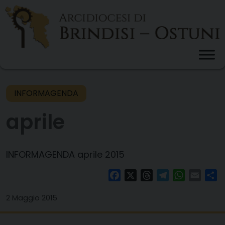
Skip
to
content
INFORMAGENDA
aprile
INFORMAGENDA aprile 2015
Facebook
X
Threads
Telegram
WhatsAp
Email
Co
2 Maggio 2015