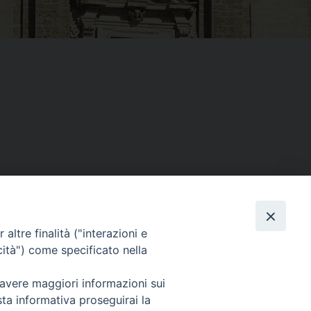
Facebook
X
Threads
Telegram
WhatsAp
Email
Co
altre finalità ("interazioni e
cità") come specificato nella
WebMail
 avere maggiori informazioni sui
sta informativa proseguirai la