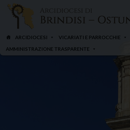
Skip
to
content
ARCIDIOCESI
VICARIATI E PARROCCHIE
AMMINISTRAZIONE TRASPARENTE