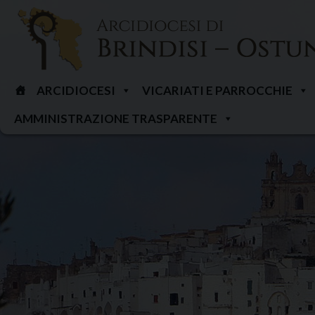
Skip
to
content
ARCIDIOCESI
VICARIATI E PARROCCHIE
AMMINISTRAZIONE TRASPARENTE