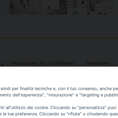
Piazza Duomo, 12 - 72100 Brindisi
Orari Curia
Tel 0831.521958
Mar. / Mer. / Giov
Fax 0831.528315
nei mesi estivi so
13
imili per finalità tecniche e, con il tuo consenso, anche per 
amento dell'esperienza", "misurazione" e "targeting e pubbli
i all'utilizzo dei cookie. Cliccando su "personalizza" puoi
re le tue preferenze. Cliccando su "rifiuta" o chiudendo que