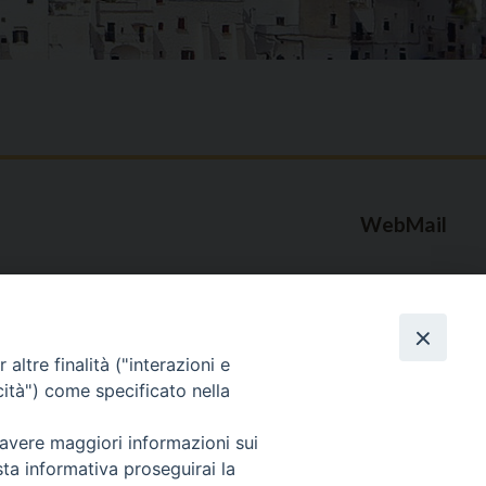
WebMail
. ore 9 - 13
lo Martedì ore 9 -
Copyright © Arcidiocesi di Brindisi – Ostuni
altre finalità ("interazioni e
cità") come specificato nella
 avere maggiori informazioni sui
sta informativa proseguirai la