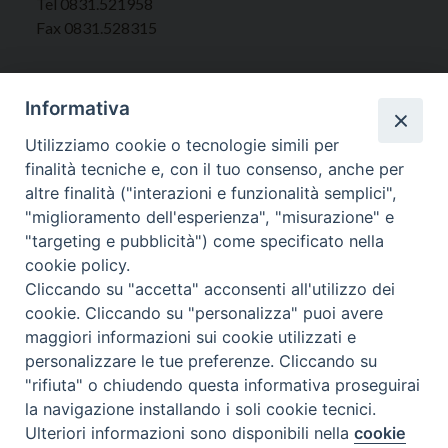
Tel 0831.521958
Fax 0831.528315
Informativa
Orari Curia
Utilizziamo cookie o tecnologie simili per
Mar. / Mer. / Giov. ore 9 - 13
finalità tecniche e, con il tuo consenso, anche per
nei mesi estivi solo Martedì ore 9 - 13
altre finalità ("interazioni e funzionalità semplici",
"miglioramento dell'esperienza", "misurazione" e
"targeting e pubblicità") come specificato nella
WebMail
cookie policy.
Cliccando su "accetta" acconsenti all'utilizzo dei
cookie. Cliccando su "personalizza" puoi avere
Copyright © Arcidiocesi di Brindisi – Ostuni
maggiori informazioni sui cookie utilizzati e
personalizzare le tue preferenze. Cliccando su
"rifiuta" o chiudendo questa informativa proseguirai
la navigazione installando i soli cookie tecnici.
Ulteriori informazioni sono disponibili nella
cookie
Preferenze Cookie