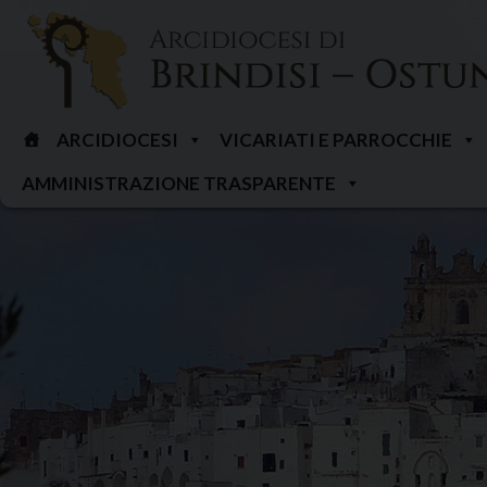
Skip
to
content
ARCIDIOCESI
VICARIATI E PARROCCHIE
AMMINISTRAZIONE TRASPARENTE