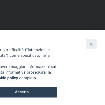
Facebook
X
Threads
Telegram
WhatsAp
Email
Co
altre finalità ("interazioni e
cità") come specificato nella
 avere maggiori informazioni sui
sta informativa proseguirai la
WebMail
kie policy
completa.
. ore 9 - 13
Accetta
lo Martedì ore 9 -
Copyright © Arcidiocesi di Brindisi – Ostuni
Preferenze Cookie