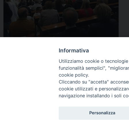
Avanti così allora! E arrivederci al prossimo me
Informativa
Utilizziamo cookie o tecnologie s
10 Maggio 2016
funzionalità semplici", "miglior
cookie policy.
Cliccando su "accetta" acconsent
cookie utilizzati e personalizza
navigazione installando i soli co
Personalizza