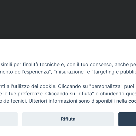
eting diocesano!
imili per finalità tecniche e, con il tuo consenso, anche per 
amento dell'esperienza", "misurazione" e "targeting e pubbli
i all'utilizzo dei cookie. Cliccando su "personalizza" puoi
re le tue preferenze. Cliccando su "rifiuta" o chiudendo que
okie tecnici. Ulteriori informazioni sono disponibili nella
coo
Piazza Duomo, 12 - 72100 Brindisi
Orari Curia
Tel 0831.521958
Mar. / Mer. / Giov
Rifiuta
Fax 0831.528315
nei mesi estivi so
13