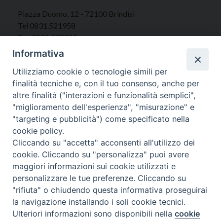
Piazza Duomo, 12 - 72100 Brindisi
Tel 0831.521958
Fax 0831.528315
Informativa
Utilizziamo cookie o tecnologie simili per
finalità tecniche e, con il tuo consenso, anche per
Orari Curia
altre finalità ("interazioni e funzionalità semplici",
Mar. / Mer. / Giov. ore 9 - 13
"miglioramento dell'esperienza", "misurazione" e
nei mesi estivi solo Martedì ore 9 - 13
"targeting e pubblicità") come specificato nella
cookie policy.
Cliccando su "accetta" acconsenti all'utilizzo dei
WebMail
cookie. Cliccando su "personalizza" puoi avere
maggiori informazioni sui cookie utilizzati e
personalizzare le tue preferenze. Cliccando su
Copyright © Arcidiocesi di Brindisi – Ostuni
"rifiuta" o chiudendo questa informativa proseguirai
la navigazione installando i soli cookie tecnici.
Ulteriori informazioni sono disponibili nella
cookie
Preferenze Cookie