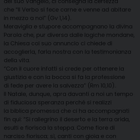
del suo Vangelo, ci consegna la certezza
che “Il Verbo si fece carne e venne ad abitare
in mezzo a noi” (Gv 1,14).
Meraviglia e stupore accompagnano la divina
Parola che, pur diversa dalle logiche mondane,
la Chiesa col suo annuncio ci chiede di
accoglierla, farla nostra con la testimonianza
della vita.
“Con il cuore infatti si crede per ottenere la
giustizia e con la bocca si fa la professione
di fede per avere la salvezza” (Rm 10,10).
Il Natale, dunque, apra davanti a noi un tempo
di fiduciosa speranza perché si realizzi
la biblica promessa che ci ha accompagnati
fin qui: “Si rallegrino il deserto e la terra arida,
esulti e fiorisca la steppa. Come fiore di
narciso fiorisca; sì, canti con gioia e con