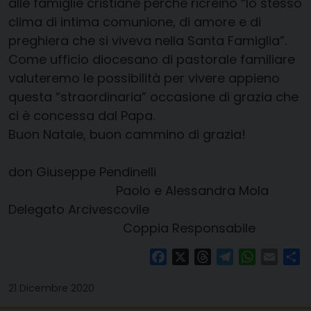
alle famiglie cristiane perché ricreino “lo stesso
clima di intima comunione, di amore e di
preghiera che si viveva nella Santa Famiglia”.
Come ufficio diocesano di pastorale familiare
valuteremo le possibilità per vivere appieno
questa “straordinaria” occasione di grazia che
ci è concessa dal Papa.
Buon Natale, buon cammino di grazia!
don Giuseppe Pendinelli
Paolo e Alessandra Mola
Delegato Arcivescovile
Coppia Responsabile
Facebook
X
Threads
Telegram
WhatsAp
Email
Co
21 Dicembre 2020