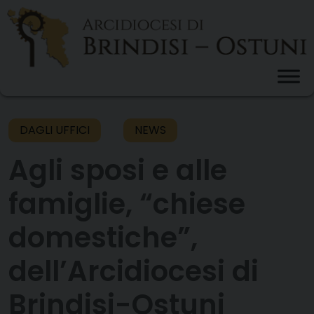
Skip
to
content
DAGLI UFFICI
NEWS
Agli sposi e alle
famiglie, “chiese
domestiche”,
dell’Arcidiocesi di
Brindisi-Ostuni