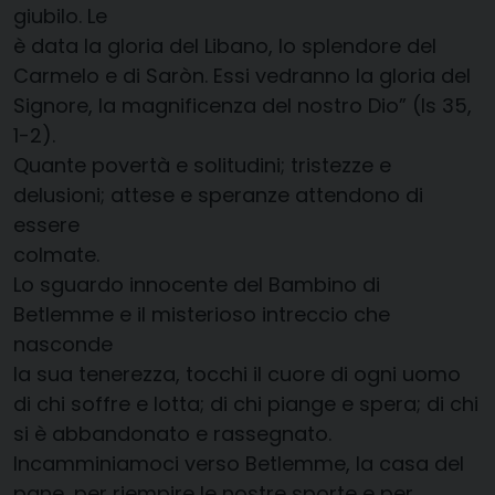
giubilo. Le
è data la gloria del Libano, lo splendore del
Carmelo e di Saròn. Essi vedranno la gloria del
Signore, la magnificenza del nostro Dio” (Is 35,
1-2).
Quante povertà e solitudini; tristezze e
delusioni; attese e speranze attendono di
essere
colmate.
Lo sguardo innocente del Bambino di
Betlemme e il misterioso intreccio che
nasconde
la sua tenerezza, tocchi il cuore di ogni uomo
di chi soffre e lotta; di chi piange e spera; di chi
si è abbandonato e rassegnato.
Incamminiamoci verso Betlemme, la casa del
pane, per riempire le nostre sporte e per