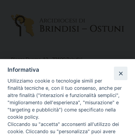
Piazza Duomo, 12 - 72100 Brindisi
Tel 0831.521958
Informativa
Fax 0831.528315
Utilizziamo cookie o tecnologie simili per
finalità tecniche e, con il tuo consenso, anche per
altre finalità ("interazioni e funzionalità semplici",
"miglioramento dell'esperienza", "misurazione" e
Orari Curia
"targeting e pubblicità") come specificato nella
Mar. / Mer. / Giov. ore 9 - 13
cookie policy.
nei mesi estivi solo Martedì ore 9 - 13
Cliccando su "accetta" acconsenti all'utilizzo dei
cookie. Cliccando su "personalizza" puoi avere