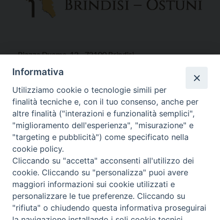
Piazza Duomo, 12 - 72100 Brindisi
Tel 0831.521958
Informativa
Fax 0831.528315
Utilizziamo cookie o tecnologie simili per
finalità tecniche e, con il tuo consenso, anche per
altre finalità ("interazioni e funzionalità semplici",
"miglioramento dell'esperienza", "misurazione" e
Orari Curia
"targeting e pubblicità") come specificato nella
Mar. / Mer. / Giov. ore 9 - 13
cookie policy.
nei mesi estivi solo Martedì ore 9 - 13
Cliccando su "accetta" acconsenti all'utilizzo dei
cookie. Cliccando su "personalizza" puoi avere
maggiori informazioni sui cookie utilizzati e
WebMail
personalizzare le tue preferenze. Cliccando su
"rifiuta" o chiudendo questa informativa proseguirai
la navigazione installando i soli cookie tecnici.