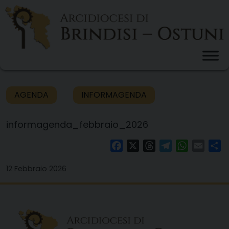
Skip
to
content
AGENDA
INFORMAGENDA
informagenda_febbraio_2026
Facebook
X
Threads
Telegram
WhatsAp
Email
Co
12 Febbraio 2026