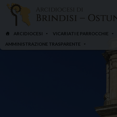
Skip
to
content
ARCIDIOCESI
VICARIATI E PARROCCHIE
AMMINISTRAZIONE TRASPARENTE