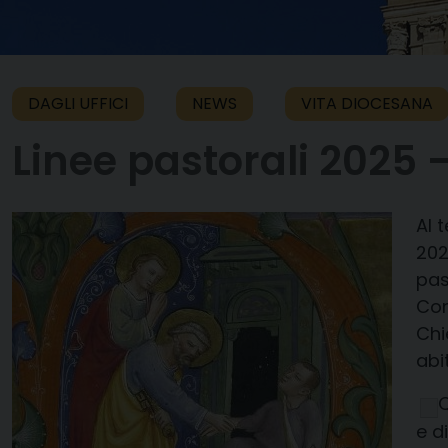
DAGLI UFFICI
NEWS
VITA DIOCESANA
Linee pastorali 2025 –
Al 
202
pas
Con
Chi
abi
Q
e d