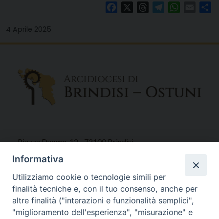
Facebook
X
Threads
Telegram
WhatsAp
Email
Co
4 Aprile 2025
Piazza Duomo, 12 - 72100 Brindisi
Tel 0831.521958
Informativa
Fax 0831.528315
Utilizziamo cookie o tecnologie simili per
finalità tecniche e, con il tuo consenso, anche per
altre finalità ("interazioni e funzionalità semplici",
"miglioramento dell'esperienza", "misurazione" e
Orari Curia