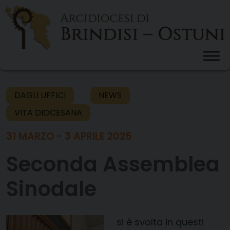
Skip
to
content
DAGLI UFFICI
NEWS
VITA DIOCESANA
31 MARZO - 3 APRILE 2025
Seconda Assemblea
Sinodale
si è svolta in questi