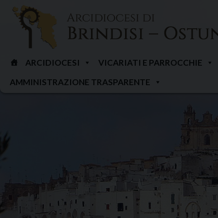
Skip
to
content
ARCIDIOCESI
VICARIATI E PARROCCHIE
AMMINISTRAZIONE TRASPARENTE