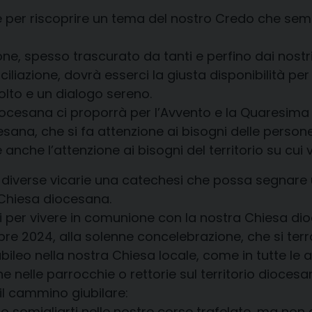
e per riscoprire un tema del nostro Credo che sem
one, spesso trascurato da tanti e perfino dai nost
ciliazione, dovrà esserci la giusta disponibilità p
lto e un dialogo sereno.
diocesana ci proporrà per l’Avvento e la Quaresima 
sana, che si fa attenzione ai bisogni delle perso
he l’attenzione ai bisogni del territorio su cui v
e diverse vicarie una catechesi che possa segnare
 Chiesa diocesana.
ni per vivere in comunione con la nostra Chiesa dio
e 2024, alla solenne concelebrazione, che si terrà 
ubileo nella nostra Chiesa locale, come in tutte le
 nelle parrocchie o rettorie sul territorio diocesa
il cammino giubilare:
somigliarti nelle nostre corse trafelate, ma non