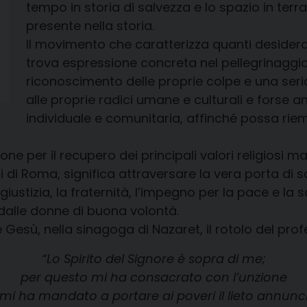
tempo in storia di salvezza e lo spazio in terr
presente nella storia.
Il movimento che caratterizza quanti desiderano
trova espressione concreta nel pellegrinaggio, 
riconoscimento delle proprie colpe e una seria 
alle proprie radici umane e culturali e forse a
individuale e comunitaria, affinché possa rieme
ne per il recupero dei principali valori religiosi m
li di Roma, significa attraversare la vera porta di 
giustizia, la fraternità, l’impegno per la pace e la 
 dalle donne di buona volontà.
sù, nella sinagoga di Nazaret, il rotolo del profet
“Lo Spirito del Signore è sopra di me;
per questo mi ha consacrato con l’unzione
 mi ha mandato a portare ai poveri il lieto annunci