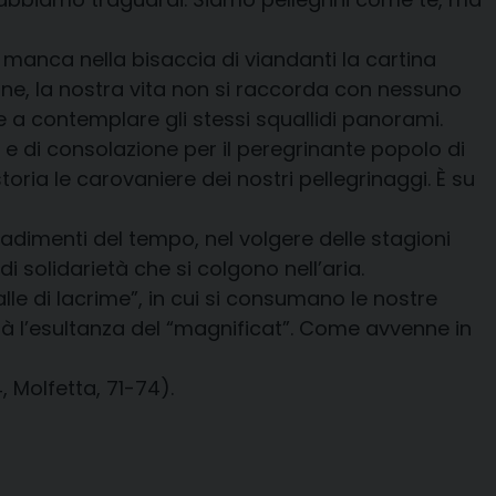
manca nella bisaccia di viandanti la cartina
ione, la nostra vita non si raccorda con nessuno
te a contemplare gli stessi squallidi panorami.
 e di consolazione per il peregrinante popolo di
oria le carovaniere dei nostri pellegrinaggi. È su
cadimenti del tempo, nel volgere delle stagioni
i solidarietà che si colgono nell’aria.
lle di lacrime”, in cui si consumano le nostre
orirà l’esultanza del “magnificat”. Come avvenne in
4, Molfetta, 71-74).