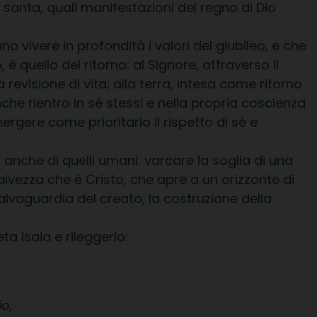
a santa, quali manifestazioni del regno di Dio
 vivere in profondità i valori del giubileo, e che
è quello del ritorno: al Signore, attraverso il
revisione di vita; alla terra, intesa come ritorno
nche rientro in sé stessi e nella propria coscienza
rgere come prioritario il rispetto di sé e
a anche di quelli umani: varcare la soglia di una
salvezza che è Cristo, che apre a un orizzonte di
salvaguardia del creato, la costruzione della
a Isaia e rileggerlo:
o,