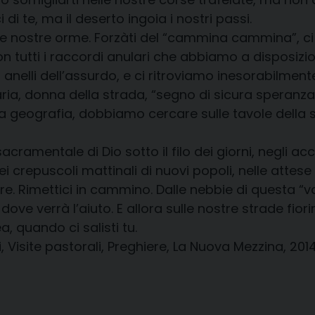
i te, ma il deserto ingoia i nostri passi.
e nostre orme. Forzàti del “cammina cammina”, ci 
con tutti i raccordi anulari che abbiamo a disposiz
i anelli dell’assurdo, e ci ritroviamo inesorabilmen
Maria, donna della strada, “segno di sicura speranza
a geografia, dobbiamo cercare sulle tavole della st
cramentale di Dio sotto il filo dei giorni, negli ac
crepuscoli mattinali di nuovi popoli, nelle attese d
e. Rimettici in cammino. Dalle nebbie di questa “va
da dove verrà l’aiuto. E allora sulle nostre strade fi
, quando ci salisti tu.
ti, Visite pastorali, Preghiere, La Nuova Mezzina, 201