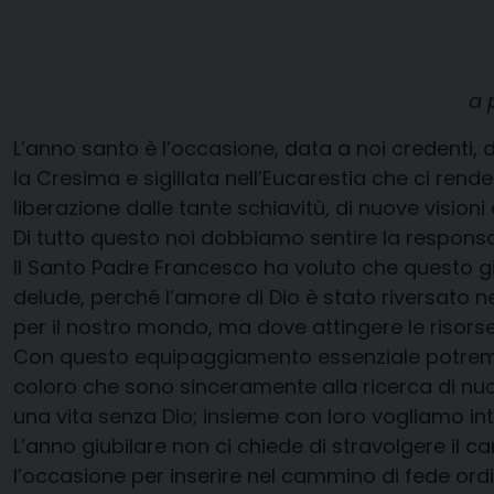
a 
L’anno santo è l’occasione, data a noi credenti,
la Cresima e sigillata nell’Eucarestia che ci rende
liberazione dalle tante schiavitù, di nuove vision
Di tutto questo noi dobbiamo sentire la responsab
Il Santo Padre Francesco ha voluto che questo giu
delude, perché l’amore di Dio è stato riversato n
per il nostro mondo, ma dove attingere le risors
Con questo equipaggiamento essenziale potremo ri
coloro che sono sinceramente alla ricerca di nuo
una vita senza Dio; insieme con loro vogliamo int
L’anno giubilare non ci chiede di stravolgere il 
l’occasione per inserire nel cammino di fede ordin