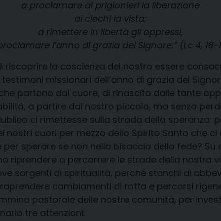
a proclamare ai prigionieri la liberazione
ai ciechi la vista;
a rimettere in libertà gli oppressi,
proclamare l’anno di grazia del Signore.” (Lc 4, 18-1
 di riscoprire la coscienza del nostro essere consa
 testimoni missionari dell’anno di grazia del Signore
i che partono dal cuore, di rinascita dalle tante o
ilità, a partire dal nostro piccolo, ma senza perder
bileo ci rimettesse sulla strada della speranza: p
ei nostri cuori per mezzo dello Spirito Santo che c
e per sperare se non nella bisaccia della fede? Su
prendere a percorrere le strade della nostra vita,
ve sorgenti di spiritualità, perché stanchi di abb
raprendere cambiamenti di rotta e percorsi rigener
cammino pastorale delle nostre comunità, per invest
ario tre attenzioni: