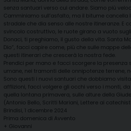
senza santuari verso cui andare. Siamo più veloci d
Camminiamo sull’asfalto, ma il bitume cancella l
stradale che dia senso alle nostre itineranze. E 
svincolo costruttivo, le ruote girano a vuoto sugl
Donaci, ti preghiamo, il gusto della vita. Santa 
Dio”, facci capire come, più che sulle mappe dell
questi itinerari che crescerà la nostra fede.
Prendici per mano e facci scorgere la presenza sa
umane, nei tramonti delle onnipotenze terrene, nei 
Sono questi i nuovi santuari che dobbiamo visitar
afflizioni, facci volgere gli occhi verso i monti, 
quella lontana primavera, sulle alture della Giudea
(Antonio Bello, Scritti Mariani, Lettere ai catechis
Brindisi, 1 dicembre 2024
Prima domenica di Avvento
+ Giovanni