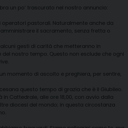
bra un po’ trascurato nel nostro annuncio:
ri operatori pastorali. Naturalmente anche da
er amministrare il sacramento, senza fretta o
alcuni gesti di carità che metteranno in
ne del nostro tempo. Questo non esclude che ogni
ive.
 un momento di ascolto e preghiera, per sentire,
cesana questo tempo di grazia che è il Giubileo.
in Cattedrale, alle ore 18,00, con avvio dalla
 altre diocesi del mondo; in questa circostanza
no.
 abbiamo traguardi. Siamo pellegrini come te, ma