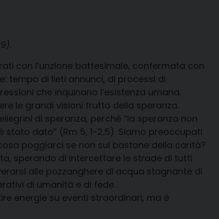
9).
crati con l’unzione battesimale, confermata con
: tempo di lieti annunci, di processi di
ppressioni che inquinano l’esistenza umana.
e le grandi visioni frutto della speranza.
ellegrini di speranza, perché “la speranza non
i è stato dato” (Rm 5, 1-2.5). Siamo preoccupati
 cosa poggiarci se non sul bastone della carità?
 sperando di intercettare le strade di tutti
everarsi alle pozzanghere di acqua stagnante di
ativi di umanità e di fede.
ire energie su eventi straordinari, ma è