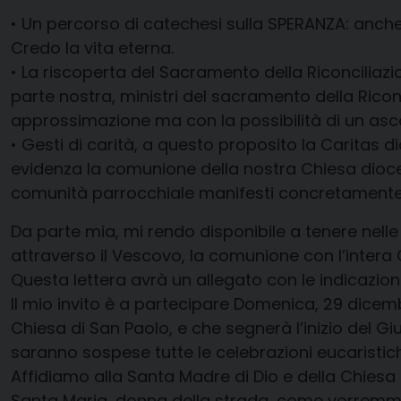
• Un percorso di catechesi sulla SPERANZA: anch
Credo la vita eterna.
• La riscoperta del Sacramento della Riconciliazi
parte nostra, ministri del sacramento della Ricon
approssimazione ma con la possibilità di un asco
• Gesti di carità, a questo proposito la Caritas 
evidenza la comunione della nostra Chiesa dioce
comunità parrocchiale manifesti concretamente anc
Da parte mia, mi rendo disponibile a tenere nell
attraverso il Vescovo, la comunione con l’intera
Questa lettera avrà un allegato con le indicazio
Il mio invito è a partecipare Domenica, 29 dicembr
Chiesa di San Paolo, e che segnerà l’inizio del Gi
saranno sospese tutte le celebrazioni eucaristiche
Affidiamo alla Santa Madre di Dio e della Chiesa 
Santa Maria, donna della strada, come vorremmo 