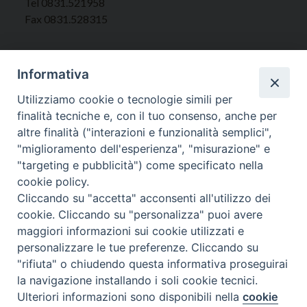
Tel 0831.521958
Fax 0831.528315
Informativa
Orari Curia
Utilizziamo cookie o tecnologie simili per
Mar. / Mer. / Giov. ore 9 - 13
finalità tecniche e, con il tuo consenso, anche per
nei mesi estivi solo Martedì ore 9 - 13
altre finalità ("interazioni e funzionalità semplici",
"miglioramento dell'esperienza", "misurazione" e
"targeting e pubblicità") come specificato nella
WebMail
cookie policy.
Cliccando su "accetta" acconsenti all'utilizzo dei
cookie. Cliccando su "personalizza" puoi avere
Copyright © Arcidiocesi di Brindisi – Ostuni
maggiori informazioni sui cookie utilizzati e
personalizzare le tue preferenze. Cliccando su
"rifiuta" o chiudendo questa informativa proseguirai
la navigazione installando i soli cookie tecnici.
Ulteriori informazioni sono disponibili nella
cookie
Preferenze Cookie