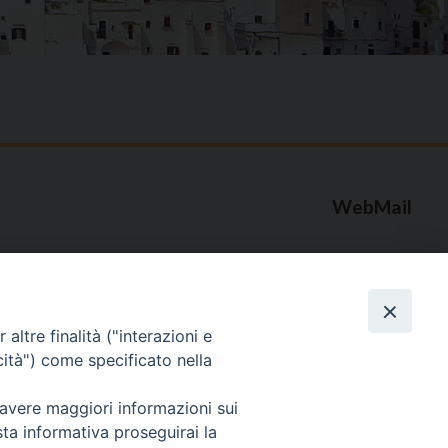
WebMail
. ore 9 - 13
lo Martedì ore 9 -
Copyright © Arcidiocesi di Brindisi – Ostuni
altre finalità ("interazioni e
cità") come specificato nella
 avere maggiori informazioni sui
sta informativa proseguirai la