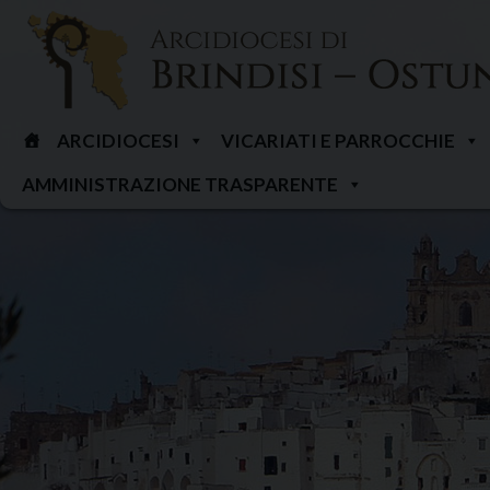
Skip
to
content
ARCIDIOCESI
VICARIATI E PARROCCHIE
AMMINISTRAZIONE TRASPARENTE