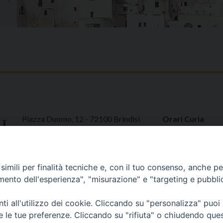
Piazza Duomo, 12 - 72100 Brindisi
Orari Curia
Tel 0831.521958
Mar. / Mer. / Giov
Fax 0831.528315
nei mesi estivi so
13
imili per finalità tecniche e, con il tuo consenso, anche per 
amento dell'esperienza", "misurazione" e "targeting e pubbli
i all'utilizzo dei cookie. Cliccando su "personalizza" puoi
re le tue preferenze. Cliccando su "rifiuta" o chiudendo que