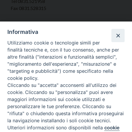
Tel 0831.521958
Fax 0831.528315
Informativa
Orari Curia
Utilizziamo cookie o tecnologie simili per
Mar. / Mer. / Giov. ore 9 - 13
finalità tecniche e, con il tuo consenso, anche per
nei mesi estivi solo Martedì ore 9 - 13
altre finalità ("interazioni e funzionalità semplici",
"miglioramento dell'esperienza", "misurazione" e
"targeting e pubblicità") come specificato nella
WebMail
cookie policy.
Cliccando su "accetta" acconsenti all'utilizzo dei
cookie. Cliccando su "personalizza" puoi avere
Copyright © Arcidiocesi di Brindisi – Ostuni
maggiori informazioni sui cookie utilizzati e
personalizzare le tue preferenze. Cliccando su
"rifiuta" o chiudendo questa informativa proseguirai
la navigazione installando i soli cookie tecnici.
Ulteriori informazioni sono disponibili nella
cookie
Preferenze Cookie