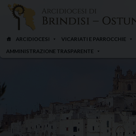
Skip
to
content
ARCIDIOCESI
VICARIATI E PARROCCHIE
AMMINISTRAZIONE TRASPARENTE