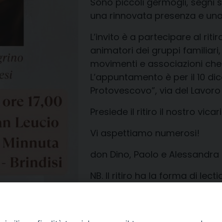
Sono piccoli germogli, segni 
una rinnovata presenza e una
L’invito è a partecipare al riti
animatori dei gruppi familiari,
movimenti e associazioni che 
L’appuntamento è per il 10 di
Protovescovo”, via del Lavoro 
Presiede il ritiro il nostro vic
Vi aspettiamo numerosi!
don Dino, Paolo e Alessandra
NB. Il ritiro ha la forma di lect
Celebrazione Eucaristica.