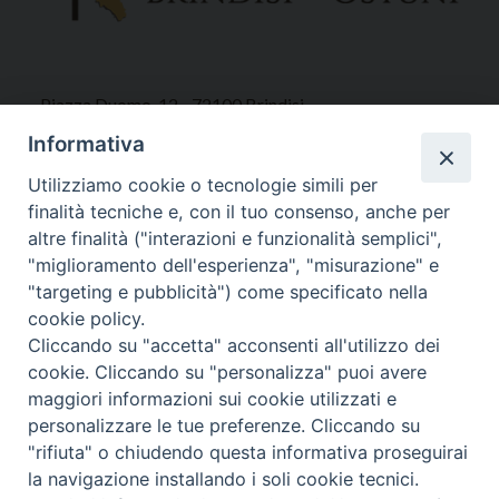
Piazza Duomo, 12 - 72100 Brindisi
Tel 0831.521958
Informativa
Fax 0831.528315
Utilizziamo cookie o tecnologie simili per
finalità tecniche e, con il tuo consenso, anche per
altre finalità ("interazioni e funzionalità semplici",
"miglioramento dell'esperienza", "misurazione" e
Orari Curia
"targeting e pubblicità") come specificato nella
Mar. / Mer. / Giov. ore 9 - 13
cookie policy.
nei mesi estivi solo Martedì ore 9 - 13
Cliccando su "accetta" acconsenti all'utilizzo dei
cookie. Cliccando su "personalizza" puoi avere
maggiori informazioni sui cookie utilizzati e
WebMail
personalizzare le tue preferenze. Cliccando su
"rifiuta" o chiudendo questa informativa proseguirai
la navigazione installando i soli cookie tecnici.
Copyright © Arcidiocesi di Brindisi – Ostuni