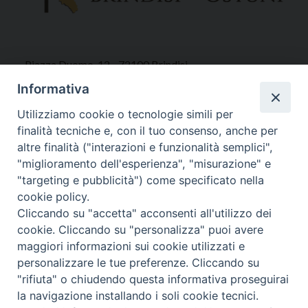
Piazza Duomo, 12 - 72100 Brindisi
Tel 0831.521958
Informativa
Fax 0831.528315
Utilizziamo cookie o tecnologie simili per
finalità tecniche e, con il tuo consenso, anche per
altre finalità ("interazioni e funzionalità semplici",
"miglioramento dell'esperienza", "misurazione" e
Orari Curia
"targeting e pubblicità") come specificato nella
Mar. / Mer. / Giov. ore 9 - 13
cookie policy.
nei mesi estivi solo Martedì ore 9 - 13
Cliccando su "accetta" acconsenti all'utilizzo dei
cookie. Cliccando su "personalizza" puoi avere
maggiori informazioni sui cookie utilizzati e
WebMail
personalizzare le tue preferenze. Cliccando su
"rifiuta" o chiudendo questa informativa proseguirai
la navigazione installando i soli cookie tecnici.
Copyright © Arcidiocesi di Brindisi – Ostuni