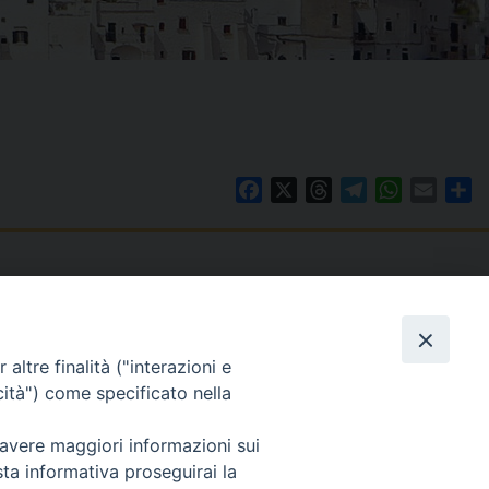
Facebook
X
Threads
Telegram
WhatsAp
Email
Co
WebMail
. ore 9 - 13
altre finalità ("interazioni e
lo Martedì ore 9 -
Copyright © Arcidiocesi di Brindisi – Ostuni
cità") come specificato nella
 avere maggiori informazioni sui
sta informativa proseguirai la