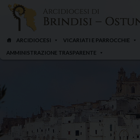
Skip
to
content
ARCIDIOCESI
VICARIATI E PARROCCHIE
AMMINISTRAZIONE TRASPARENTE