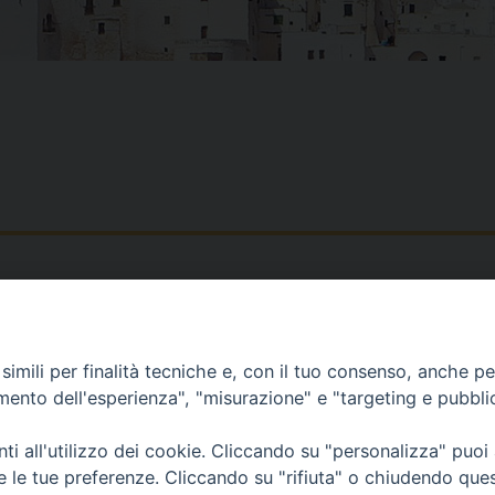
Piazza Duomo, 12 - 72100 Brindisi
Orari Curia
Tel 0831.521958
Mar. / Mer. / Giov
imili per finalità tecniche e, con il tuo consenso, anche per 
Fax 0831.528315
nei mesi estivi so
amento dell'esperienza", "misurazione" e "targeting e pubbli
13
i all'utilizzo dei cookie. Cliccando su "personalizza" puoi
re le tue preferenze. Cliccando su "rifiuta" o chiudendo que