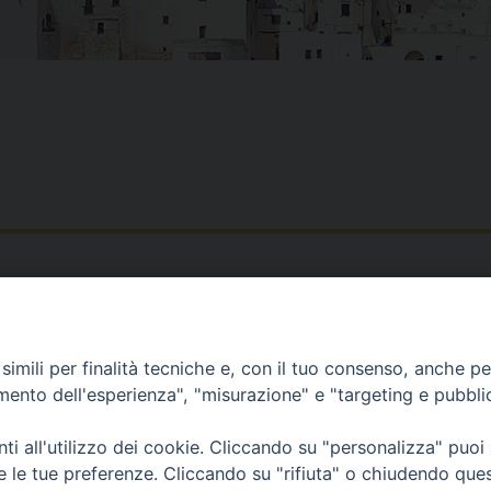
Piazza Duomo, 12 - 72100 Brindisi
Orari Curia
Tel 0831.521958
Mar. / Mer. / Giov
imili per finalità tecniche e, con il tuo consenso, anche per 
Fax 0831.528315
nei mesi estivi so
amento dell'esperienza", "misurazione" e "targeting e pubbli
13
i all'utilizzo dei cookie. Cliccando su "personalizza" puoi
re le tue preferenze. Cliccando su "rifiuta" o chiudendo que