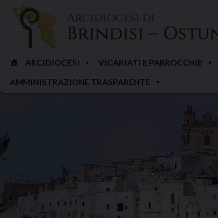
Skip
to
content
ARCIDIOCESI
VICARIATI E PARROCCHIE
AMMINISTRAZIONE TRASPARENTE