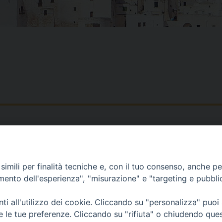
Piazza Duomo, 12 - 72100 Brindisi
Orari Curia
Tel 0831.521958
Mar. / Mer. / Giov
imili per finalità tecniche e, con il tuo consenso, anche per 
Fax 0831.528315
nei mesi estivi so
amento dell'esperienza", "misurazione" e "targeting e pubbli
13
i all'utilizzo dei cookie. Cliccando su "personalizza" puoi
re le tue preferenze. Cliccando su "rifiuta" o chiudendo que