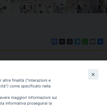
Facebook
X
Threads
Telegram
WhatsAp
Email
Co
WebMail
. ore 9 - 13
altre finalità ("interazioni e
lo Martedì ore 9 -
Copyright © Arcidiocesi di Brindisi – Ostuni
cità") come specificato nella
 avere maggiori informazioni sui
sta informativa proseguirai la