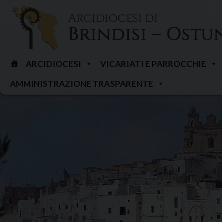
Skip
to
content
ARCIDIOCESI
VICARIATI E PARROCCHIE
AMMINISTRAZIONE TRASPARENTE