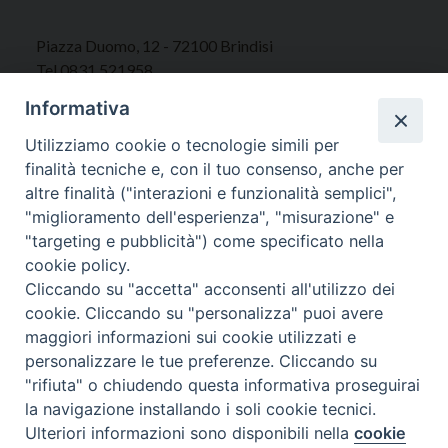
Piazza Duomo, 12 - 72100 Brindisi
Tel 0831.521958
Fax 0831.528315
Informativa
Utilizziamo cookie o tecnologie simili per
finalità tecniche e, con il tuo consenso, anche per
altre finalità ("interazioni e funzionalità semplici",
Orari Curia
"miglioramento dell'esperienza", "misurazione" e
Mar. / Mer. / Giov. ore 9 - 13
"targeting e pubblicità") come specificato nella
nei mesi estivi solo Martedì ore 9 - 13
cookie policy.
Cliccando su "accetta" acconsenti all'utilizzo dei
WebMail
cookie. Cliccando su "personalizza" puoi avere
maggiori informazioni sui cookie utilizzati e
personalizzare le tue preferenze. Cliccando su
"rifiuta" o chiudendo questa informativa proseguirai
Copyright © Arcidiocesi di Brindisi – Ostuni
la navigazione installando i soli cookie tecnici.
Ulteriori informazioni sono disponibili nella
cookie
Preferenze Cookie