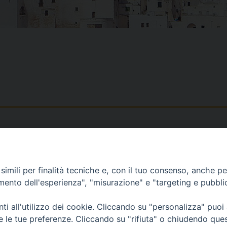
Piazza Duomo, 12 - 72100 Brindisi
Orari Curia
Tel 0831.521958
Mar. / Mer. / Giov
imili per finalità tecniche e, con il tuo consenso, anche per 
Fax 0831.528315
nei mesi estivi so
amento dell'esperienza", "misurazione" e "targeting e pubbli
13
i all'utilizzo dei cookie. Cliccando su "personalizza" puoi
re le tue preferenze. Cliccando su "rifiuta" o chiudendo que