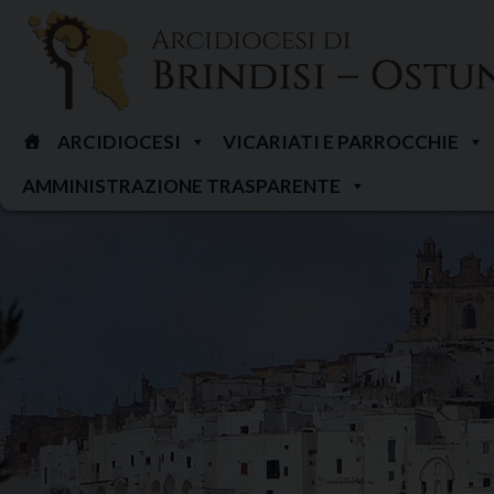
Skip
to
content
ARCIDIOCESI
VICARIATI E PARROCCHIE
AMMINISTRAZIONE TRASPARENTE