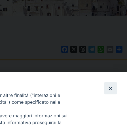
Facebook
X
Threads
Telegram
WhatsAp
Email
Co
WebMail
. ore 9 - 13
altre finalità ("interazioni e
lo Martedì ore 9 -
Copyright © Arcidiocesi di Brindisi – Ostuni
cità") come specificato nella
 avere maggiori informazioni sui
sta informativa proseguirai la