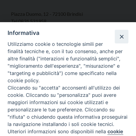
Piazza Duomo, 12 - 72100 Brindisi
Tel 0831.521958
Fax 0831.528315
Informativa
Utilizziamo cookie o tecnologie simili per
finalità tecniche e, con il tuo consenso, anche per
altre finalità ("interazioni e funzionalità semplici",
Orari Curia
"miglioramento dell'esperienza", "misurazione" e
Mar. / Mer. / Giov. ore 9 - 13
"targeting e pubblicità") come specificato nella
nei mesi estivi solo Martedì ore 9 - 13
cookie policy.
Cliccando su "accetta" acconsenti all'utilizzo dei
WebMail
cookie. Cliccando su "personalizza" puoi avere
maggiori informazioni sui cookie utilizzati e
personalizzare le tue preferenze. Cliccando su
"rifiuta" o chiudendo questa informativa proseguirai
Copyright © Arcidiocesi di Brindisi – Ostuni
la navigazione installando i soli cookie tecnici.
Ulteriori informazioni sono disponibili nella
cookie
Preferenze Cookie