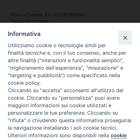
Piazza Duomo, 12 - 72100 Brindisi
Tel 0831.521958
Fax 0831.528315
Informativa
Utilizziamo cookie o tecnologie simili per
finalità tecniche e, con il tuo consenso, anche per
altre finalità ("interazioni e funzionalità semplici",
Orari Curia
"miglioramento dell'esperienza", "misurazione" e
Mar. / Mer. / Giov. ore 9 - 13
"targeting e pubblicità") come specificato nella
nei mesi estivi solo Martedì ore 9 - 13
cookie policy.
Cliccando su "accetta" acconsenti all'utilizzo dei
WebMail
cookie. Cliccando su "personalizza" puoi avere
maggiori informazioni sui cookie utilizzati e
personalizzare le tue preferenze. Cliccando su
"rifiuta" o chiudendo questa informativa proseguirai
Copyright © Arcidiocesi di Brindisi – Ostuni
la navigazione installando i soli cookie tecnici.
Ulteriori informazioni sono disponibili nella
cookie
Preferenze Cookie