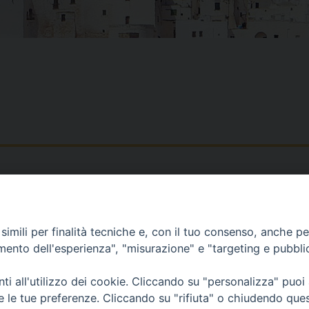
Piazza Duomo, 12 - 72100 Brindisi
Orari Curia
Tel 0831.521958
Mar. / Mer. / Giov
imili per finalità tecniche e, con il tuo consenso, anche per 
Fax 0831.528315
nei mesi estivi so
amento dell'esperienza", "misurazione" e "targeting e pubbli
13
i all'utilizzo dei cookie. Cliccando su "personalizza" puoi
re le tue preferenze. Cliccando su "rifiuta" o chiudendo que