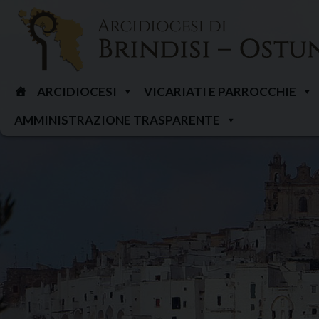
Skip
to
content
ARCIDIOCESI
VICARIATI E PARROCCHIE
AMMINISTRAZIONE TRASPARENTE