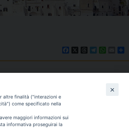
Facebook
X
Threads
Telegram
WhatsAp
Email
Co
WebMail
. ore 9 - 13
altre finalità ("interazioni e
lo Martedì ore 9 -
Copyright © Arcidiocesi di Brindisi – Ostuni
cità") come specificato nella
 avere maggiori informazioni sui
sta informativa proseguirai la