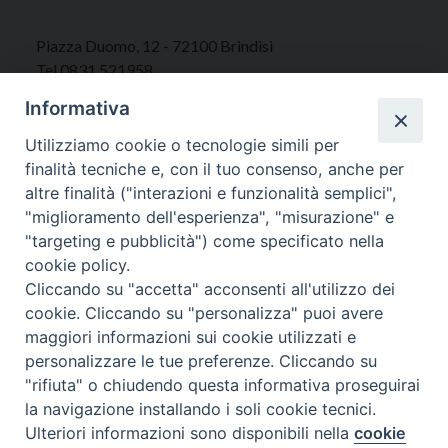
Piazza Duomo, 12 - 72100 Brindisi
Tel 0831.521958
Fax 0831.528315
Informativa
Utilizziamo cookie o tecnologie simili per
finalità tecniche e, con il tuo consenso, anche per
altre finalità ("interazioni e funzionalità semplici",
Orari Curia
"miglioramento dell'esperienza", "misurazione" e
Mar. / Mer. / Giov. ore 9 - 13
"targeting e pubblicità") come specificato nella
nei mesi estivi solo Martedì ore 9 - 13
cookie policy.
Cliccando su "accetta" acconsenti all'utilizzo dei
WebMail
cookie. Cliccando su "personalizza" puoi avere
maggiori informazioni sui cookie utilizzati e
personalizzare le tue preferenze. Cliccando su
"rifiuta" o chiudendo questa informativa proseguirai
Copyright © Arcidiocesi di Brindisi – Ostuni
la navigazione installando i soli cookie tecnici.
Ulteriori informazioni sono disponibili nella
cookie
Preferenze Cookie