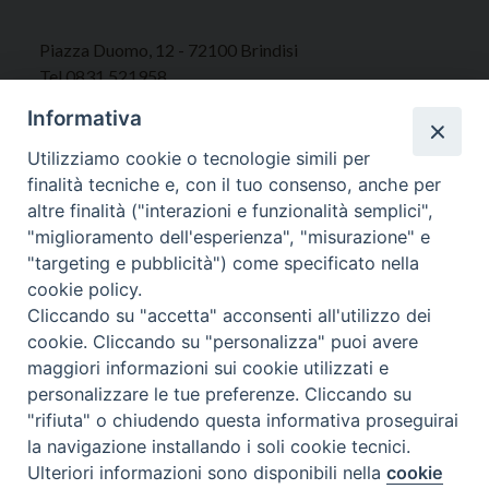
Piazza Duomo, 12 - 72100 Brindisi
Tel 0831.521958
Fax 0831.528315
Informativa
Utilizziamo cookie o tecnologie simili per
finalità tecniche e, con il tuo consenso, anche per
altre finalità ("interazioni e funzionalità semplici",
Orari Curia
"miglioramento dell'esperienza", "misurazione" e
Mar. / Mer. / Giov. ore 9 - 13
"targeting e pubblicità") come specificato nella
nei mesi estivi solo Martedì ore 9 - 13
cookie policy.
Cliccando su "accetta" acconsenti all'utilizzo dei
WebMail
cookie. Cliccando su "personalizza" puoi avere
maggiori informazioni sui cookie utilizzati e
personalizzare le tue preferenze. Cliccando su
"rifiuta" o chiudendo questa informativa proseguirai
Copyright © Arcidiocesi di Brindisi – Ostuni
la navigazione installando i soli cookie tecnici.
Ulteriori informazioni sono disponibili nella
cookie
Preferenze Cookie