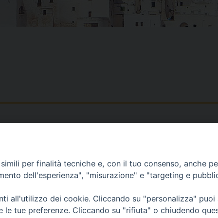
Piazza Duomo, 12 - 72100 Brindisi
Orari Curia
Tel 0831.521958
Mar. / Mer. / Giov
imili per finalità tecniche e, con il tuo consenso, anche per 
Fax 0831.528315
nei mesi estivi so
amento dell'esperienza", "misurazione" e "targeting e pubbli
13
i all'utilizzo dei cookie. Cliccando su "personalizza" puoi
re le tue preferenze. Cliccando su "rifiuta" o chiudendo que