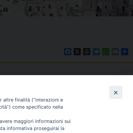
Facebook
X
Threads
Telegram
WhatsAp
Email
Co
WebMail
. ore 9 - 13
altre finalità ("interazioni e
lo Martedì ore 9 -
Copyright © Arcidiocesi di Brindisi – Ostuni
cità") come specificato nella
 avere maggiori informazioni sui
sta informativa proseguirai la