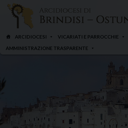
Skip
to
content
ARCIDIOCESI
VICARIATI E PARROCCHIE
AMMINISTRAZIONE TRASPARENTE