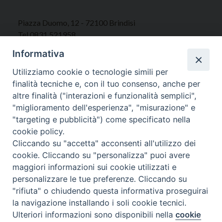
Piazza Duomo, 12 - 72100 Brindisi
Tel 0831.521958
Fax 0831.528315
Informativa
Utilizziamo cookie o tecnologie simili per
finalità tecniche e, con il tuo consenso, anche per
altre finalità ("interazioni e funzionalità semplici",
Orari Curia
"miglioramento dell'esperienza", "misurazione" e
Mar. / Mer. / Giov. ore 9 - 13
"targeting e pubblicità") come specificato nella
nei mesi estivi solo Martedì ore 9 - 13
cookie policy.
Cliccando su "accetta" acconsenti all'utilizzo dei
WebMail
cookie. Cliccando su "personalizza" puoi avere
maggiori informazioni sui cookie utilizzati e
personalizzare le tue preferenze. Cliccando su
"rifiuta" o chiudendo questa informativa proseguirai
Copyright © Arcidiocesi di Brindisi – Ostuni
la navigazione installando i soli cookie tecnici.
Ulteriori informazioni sono disponibili nella
cookie
Preferenze Cookie