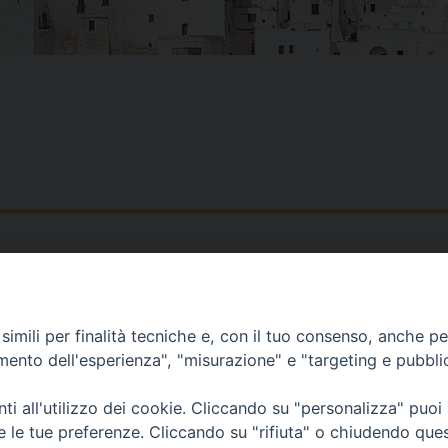
Piazza Duomo, 12 - 72100 Brindisi
Orari Curia
Tel 0831.521958
Mar. / Mer. / Giov
imili per finalità tecniche e, con il tuo consenso, anche per 
Fax 0831.528315
nei mesi estivi so
amento dell'esperienza", "misurazione" e "targeting e pubbli
13
i all'utilizzo dei cookie. Cliccando su "personalizza" puoi
re le tue preferenze. Cliccando su "rifiuta" o chiudendo que