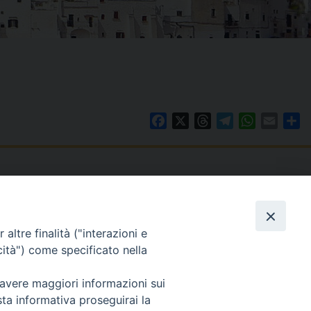
Facebook
X
Threads
Telegram
WhatsAp
Email
Co
WebMail
. ore 9 - 13
altre finalità ("interazioni e
lo Martedì ore 9 -
Copyright © Arcidiocesi di Brindisi – Ostuni
cità") come specificato nella
 avere maggiori informazioni sui
sta informativa proseguirai la