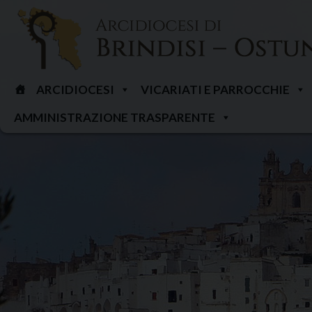
Skip
to
content
ARCIDIOCESI
VICARIATI E PARROCCHIE
AMMINISTRAZIONE TRASPARENTE