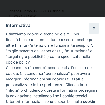
Piazza Duomo, 12 - 72100 Brindisi
Tel 0831.521958
Fax 0831.528315
Informativa
Utilizziamo cookie o tecnologie simili per
finalità tecniche e, con il tuo consenso, anche per
altre finalità ("interazioni e funzionalità semplici",
Orari Curia
"miglioramento dell'esperienza", "misurazione" e
Mar. / Mer. / Giov. ore 9 - 13
"targeting e pubblicità") come specificato nella
nei mesi estivi solo Martedì ore 9 - 13
cookie policy.
Cliccando su "accetta" acconsenti all'utilizzo dei
WebMail
cookie. Cliccando su "personalizza" puoi avere
maggiori informazioni sui cookie utilizzati e
personalizzare le tue preferenze. Cliccando su
"rifiuta" o chiudendo questa informativa proseguirai
Copyright © Arcidiocesi di Brindisi – Ostuni
la navigazione installando i soli cookie tecnici.
Ulteriori informazioni sono disponibili nella
cookie
Preferenze Cookie