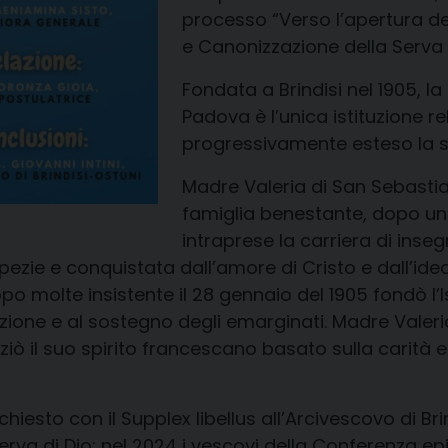
processo “Verso l’apertura de
e Canonizzazione della Serva d
Fondata a Brindisi nel 1905, l
Padova è l’unica istituzione re
progressivamente esteso la su
Madre Valeria di San Sebasti
famiglia benestante, dopo una
intraprese la carriera di ins
pezie e conquistata dall’amore di Cristo e dall’id
opo molte insistente il 28 gennaio del 1905 fondò l’
ne e al sostegno degli emarginati. Madre Valeria m
ziò il suo spirito francescano basato sulla carità
iesto con il Supplex libellus all’Arcivescovo di Brin
erva di Dio; nel 2024 i vescovi della Conferenza ep