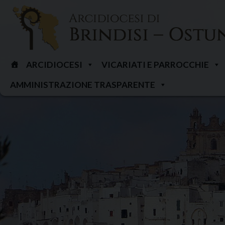
Skip
to
content
ARCIDIOCESI
VICARIATI E PARROCCHIE
AMMINISTRAZIONE TRASPARENTE