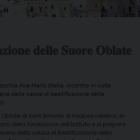
𝐳𝐢𝐨𝐧𝐞 𝐝𝐞𝐥𝐥𝐞 𝐒𝐮𝐨𝐫𝐞 𝐎𝐛𝐥𝐚𝐭𝐞
𝘤𝘩𝘪𝘢 𝘈𝘷𝘦 𝘔𝘢𝘳𝘪𝘴 𝘚𝘵𝘦𝘭𝘭𝘢, 𝘪𝘯𝘤𝘰𝘯𝘵𝘳𝘰 𝘪𝘯 𝘷𝘪𝘴𝘵𝘢
𝘢𝘯𝘢 𝘥𝘦𝘭𝘭𝘢 𝘤𝘢𝘶𝘴𝘢 𝘥𝘪 𝘣𝘦𝘢𝘵𝘪𝘧𝘪𝘤𝘢𝘻𝘪𝘰𝘯𝘦 𝘥𝘦𝘭𝘭𝘢
𝘪.
 Oblate di Sant’Antonio di Padova celebra un
ario della fondazione dell’Istituto e si prepara
esana della causa di Beatificazione della