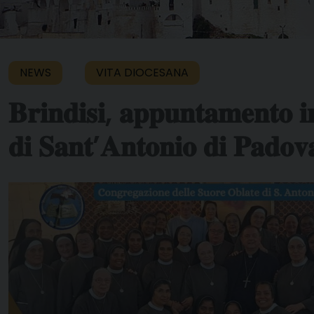
NEWS
VITA DIOCESANA
𝐁𝐫𝐢𝐧𝐝𝐢𝐬𝐢, 𝐚𝐩𝐩𝐮𝐧𝐭𝐚𝐦𝐞𝐧𝐭𝐨 𝐢
𝐝𝐢 𝐒𝐚𝐧𝐭’𝐀𝐧𝐭𝐨𝐧𝐢𝐨 𝐝𝐢 𝐏𝐚𝐝𝐨𝐯