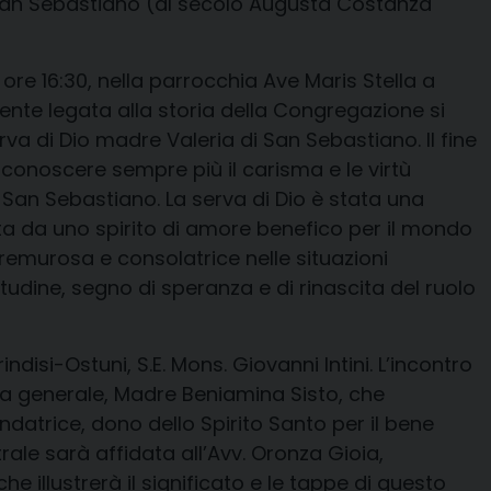
 San Sebastiano (al secolo Augusta Costanza
ore 16:30, nella parrocchia Ave Maris Stella a
ente legata alla storia della Congregazione si
va di Dio madre Valeria di San Sebastiano. Il fine
 conoscere sempre più il carisma e le virtù
i San Sebastiano. La serva di Dio è stata una
a da uno spirito di amore benefico per il mondo
emurosa e consolatrice nelle situazioni
itudine, segno di speranza e di rinascita del ruolo
ndisi-Ostuni, S.E. Mons. Giovanni Intini. L’incontro
ra generale, Madre Beniamina Sisto, che
ndatrice, dono dello Spirito Santo per il bene
rale sarà affidata all’Avv. Oronza Gioia,
he illustrerà il significato e le tappe di questo