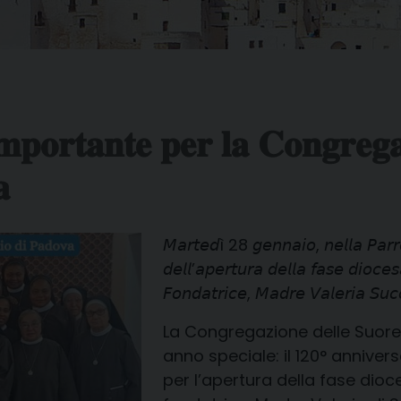
𝐦𝐩𝐨𝐫𝐭𝐚𝐧𝐭𝐞 𝐩𝐞𝐫 𝐥𝐚 𝐂𝐨𝐧𝐠𝐫𝐞𝐠𝐚
𝐚
𝘔𝘢𝘳𝘵𝘦𝘥ì 28 𝘨𝘦𝘯𝘯𝘢𝘪𝘰, 𝘯𝘦𝘭𝘭𝘢 𝘗𝘢𝘳𝘳𝘰
𝘥𝘦𝘭𝘭’𝘢𝘱𝘦𝘳𝘵𝘶𝘳𝘢 𝘥𝘦𝘭𝘭𝘢 𝘧𝘢𝘴𝘦 𝘥𝘪𝘰𝘤𝘦𝘴
𝘍𝘰𝘯𝘥𝘢𝘵𝘳𝘪𝘤𝘦, 𝘔𝘢𝘥𝘳𝘦 𝘝𝘢𝘭𝘦𝘳𝘪𝘢 𝘚𝘶𝘤
La Congregazione delle Suore
anno speciale: il 120° annivers
per l’apertura della fase dioc