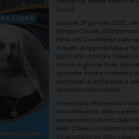
fondatrice, Madre Valeria di
Succi).
Martedì 28 gennaio 2025, alle 
Brindisi-Casale, città intimam
terrà una Conferenza sulla ser
è quello di approfondire e far
particolari di Madre Valeria d
donna di grande fede, animat
giovanile, madre e maestra pr
particolari di sofferenza e sol
femminile nella società.
Presenzierà l’Arcivescovo di Bri
sarà introdotto dalla superio
presenterà il carisma della Fo
della Chiesa. La relazione cent
vicepostulatrice della causa, c