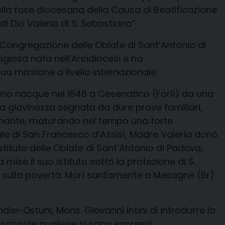
lla fase diocesana della Causa di Beatificazione
i Dio Valeria di S. Sebastiano”.
a Congregazione delle Oblate di Sant’Antonio di
ligiosa nata nell’Arcidiocesi e ha
a missione a livello internazionale.
ano nacque nel 1846 a Cesenatico (Forlì) da una
 giovinezza segnata da dure prove familiari,
egnante, maturando nel tempo una forte
eale di San Francesco d’Assisi, Madre Valeria donò
Istituto delle Oblate di Sant’Antonio di Padova,
ise il suo istituto sotto la protezione di S.
 e sulla povertà. Morì santamente a Mesagne (Br)
disi-Ostuni, Mons. Giovanni Intini di introdurre la
iscopale pugliese si sono espressi