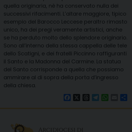
quella originaria, nè ha conservato nulla dei
successivi rifacimenti. L’altare maggiore, tipico
esempio del Barocco Leccese peraltro rimasto
unico, ha dei pregi veramente artistici, anche
se ha perduto molto dello splendore originario.
Sono all’interno della stessa cappella delle tele
dello Scatigni, e dei fratelli Piccinno raffiguranti
il Santo e la Madonna del Carmine. La statua
del Santo corrisponde a quella che possiamo
ammirare al di sopra della porta d’ingresso
della chiesa.
Facebook
X
Threads
Telegram
WhatsAp
Email
Co