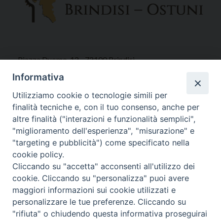
Piazza Duomo, 12 - 72100 Brindisi
Tel 0831.521958
Informativa
Fax 0831.528315
Utilizziamo cookie o tecnologie simili per
finalità tecniche e, con il tuo consenso, anche per
altre finalità ("interazioni e funzionalità semplici",
"miglioramento dell'esperienza", "misurazione" e
Orari Curia
"targeting e pubblicità") come specificato nella
Mar. / Mer. / Giov. ore 9 - 13
cookie policy.
nei mesi estivi solo Martedì ore 9 - 13
Cliccando su "accetta" acconsenti all'utilizzo dei
cookie. Cliccando su "personalizza" puoi avere
maggiori informazioni sui cookie utilizzati e
WebMail
personalizzare le tue preferenze. Cliccando su
"rifiuta" o chiudendo questa informativa proseguirai