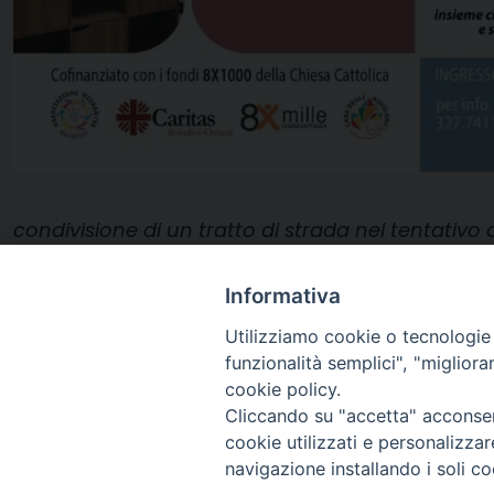
condivisione di un tratto di strada nel tentativo 
e
…
si inizia a volare
!
”
Informativa
Utilizziamo cookie o tecnologie s
23 Giugno 2022
funzionalità semplici", "miglior
cookie policy.
Cliccando su "accetta" acconsent
cookie utilizzati e personalizza
navigazione installando i soli co