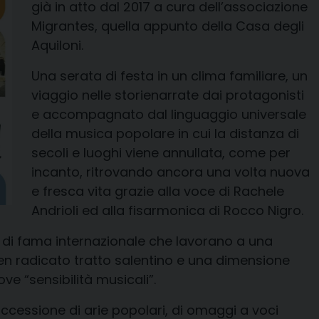
già in atto dal 20
17
a cura dell’associazione
Migrantes, quella appunto della
C
asa degli
A
quiloni.
U
na serata di festa in un clima familiare, u
n
viaggio nell
e storie
narrate dai protagonisti
e
accompagnato dal linguaggio universale
della musica popolare
in cui la distanza di
secoli e luoghi viene annullata
,
come per
incanto
,
ritrovando ancora una volta nuova
e fresca vita grazie alla
voce di
Rachele
Andrioli
ed alla fisarmonica di
Rocco Nigro
.
di fama internazionale
che lavorano a una
ben radicato tratto salentino e una dimensione
ve “sensibilità musicali”
.
cessione di arie popolari, di omaggi a voci