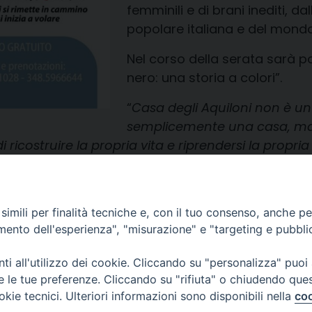
femminili e
di
brani inediti, da
popolare italiana e del mondo
Nel corso della serata
sarà po
nero: una storia a colori”
.
“
Casa degli Aquiloni non è u
semplicemente una casa, ma un
di ricostruire la propria vita e riprendersi la propr
imili per finalità tecniche e, con il tuo consenso, anche per 
amento dell'esperienza", "misurazione" e "targeting e pubbli
i all'utilizzo dei cookie. Cliccando su "personalizza" puoi
re le tue preferenze. Cliccando su "rifiuta" o chiudendo que
okie tecnici. Ulteriori informazioni sono disponibili nella
coo
Piazza Duomo, 12 - 72100 Brindisi
Orari Curia