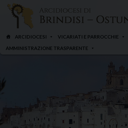
Skip
to
content
ARCIDIOCESI
VICARIATI E PARROCCHIE
AMMINISTRAZIONE TRASPARENTE