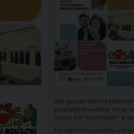
D
ue giovani autori e interpreti
proposta innovativ
a
, tra un 
nuova, tra “world music” e nuo
Il programma prevede una suc