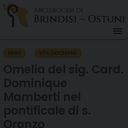
Skip
to
content
NEWS
VITA DIOCESANA
Omelia del sig. Card.
Dominique
Mamberti nel
pontificale di s.
Oronzo