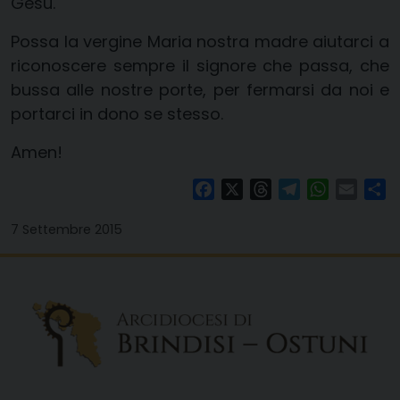
Gesù.
Possa la vergine Maria nostra madre aiutarci a
riconoscere sempre il signore che passa, che
bussa alle nostre porte, per fermarsi da noi e
portarci in dono se stesso.
Amen!
Facebook
X
Threads
Telegram
WhatsAp
Email
Co
7 Settembre 2015