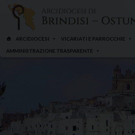
Skip
to
content
ARCIDIOCESI
VICARIATI E PARROCCHIE
AMMINISTRAZIONE TRASPARENTE