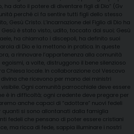
, ha dato il potere di diventare figli di Dio” (Gv
nità perché ci fa sentire tutti figli dello stesso
ito, Gesù Cristo. L’incarnazione del Figlio di Dio ha
 Gesù è stato visto, udito, toccato dai suoi; Gesù
aele, ha chiamato i discepoli, ha definito suoi
arola di Dio e la mettono in pratica. In queste
allora, a rinnovare l’appartenenza alla comunità
d egoismi, a volte, distruggono il bene silenzioso
ra Chiesa locale. In collaborazione col Vescovo
a divina che ricevono per mano dei ministri
a visibile. Ogni comunità parrocchiale deve essere
e è in difficoltà; ogni credente deve pregare per
 saremo anche capaci di “adottare” nuovi fedeli
 quanti si sono allontanati dalla famiglia
nti fedeli che pensano di poter essere cristiani
, ma ricca di fede, sappia illuminare i nostri