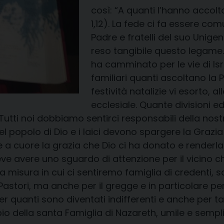
così: “A quanti l’hanno accolto
1,12). La fede ci fa essere comu
Padre e fratelli del suo Unigen
reso tangibile questo legame.
ha camminato per le vie di Isr
familiari quanti ascoltano la P
festività natalizie vi esorto, 
ecclesiale. Quante divisioni e
tti noi dobbiamo sentirci responsabili della nost
del popolo di Dio e i laici devono spargere la Grazi
e a cuore la grazia che Dio ci ha donato e renderl
e avere uno sguardo di attenzione per il vicino ch
lla misura in cui ci sentiremo famiglia di credenti,
astori, ma anche per il gregge e in particolare per
er quanti sono diventati indifferenti e anche per ta
della santa Famiglia di Nazareth, umile e semplice