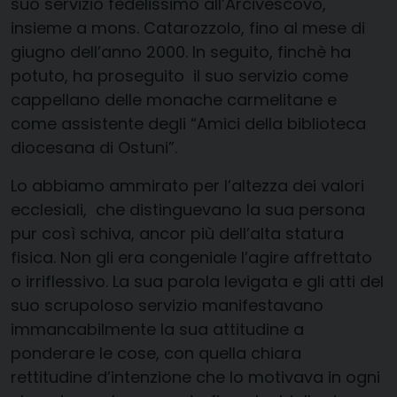
suo servizio fedelissimo all’Arcivescovo,
insieme a mons.
Catarozzolo
,
fino al mese di
giugno dell’anno 2000. In seguito,
finchè
ha
potuto, ha
proseguito il
suo servizio come
cappellano delle monache carmelitane e
come assistente degli “
A
mici della biblioteca
diocesana di Ostuni”
.
Lo abbiamo ammirato
per l’altezza dei valori
ecclesiali, che distinguevano
la sua persona
pur così schiva,
ancor più dell’alta statura
fisica.
Non gli era congeniale l’agire affrettato
o irriflessivo. La sua parola
levigata
e
gli atti del
suo scrupoloso servizio
manifestavano
immancabilmente la sua
attitud
ine a
ponderare
le cose
, con quella
chiara
rettitudine d’intenzione
che
lo
motivava
in ogni