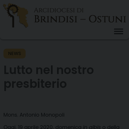
Skip
to
content
NEWS
Lutto nel nostro
presbiterio
Mons. Antonio Monopoli
Oggi,
19 aprile
2020,
domenica
in
albis
o della