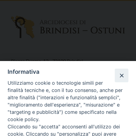
Piazza Duomo, 12 - 72100 Brindisi
Tel 0831.521958
Informativa
Fax 0831.528315
Utilizziamo cookie o tecnologie simili per
finalità tecniche e, con il tuo consenso, anche per
altre finalità ("interazioni e funzionalità semplici",
"miglioramento dell'esperienza", "misurazione" e
Orari Curia
"targeting e pubblicità") come specificato nella
Mar. / Mer. / Giov. ore 9 - 13
cookie policy.
nei mesi estivi solo Martedì ore 9 - 13
Cliccando su "accetta" acconsenti all'utilizzo dei
cookie. Cliccando su "personalizza" puoi avere