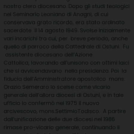
nostro clero diocesano.
Dopo gli studi teologici
nel Seminario Leoniano di Anagni, di cui
conservava grato ricordo,
era stato ordinato
sacerdote il
14 agosto 1949.
Svolse
inizialmente
vari
incarichi tra cui, per
breve periodo
, anche
quello di
parroco della Cattedrale di Ostuni
.
Fu
assistente
diocesano dell’Azione
Cattolica,
lavorando all’unisono con ottimi laici
che si avvicendavano nella presidenza.
Poi la
fiducia dell’
A
mministratore apostolico mons.
Orazio Semeraro lo scelse come vicario
generale dell’allora diocesi di Ostuni, e in tale
ufficio lo confermò nel 1975 il nuovo
arcivescovo,
mons.Settimio
Todisco. A partire
dall’unificazione delle due diocesi nel 1986
rimase pro-vicario generale, continuando il