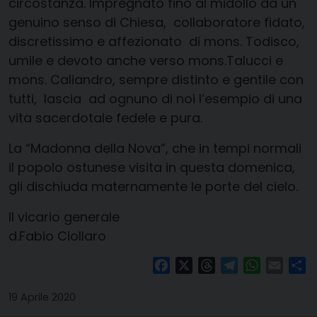
circostanza.
Impregnato
fino
al midollo
d
a
un
genuino
senso d
i
Chiesa, collaboratore fidato
,
discretissimo e affezionato
di mons. Todisco,
umile
e devoto
anche verso
mons.Talucci
e
mons. Caliandro, sempre distinto e gentile con
tutti, lascia
ad ognuno di noi l’esempio di una
vita sacerdotale
fedele e pura.
La “Madonna della Nova”, che in tempi normali
il popolo ostunese
visita
in
questa domenica,
gli dischiuda
maternamente
le porte del cielo
.
Il vicario generale
d.Fabio Ciollaro
Facebook
X
Threads
Telegram
WhatsAp
Email
Co
19 Aprile 2020