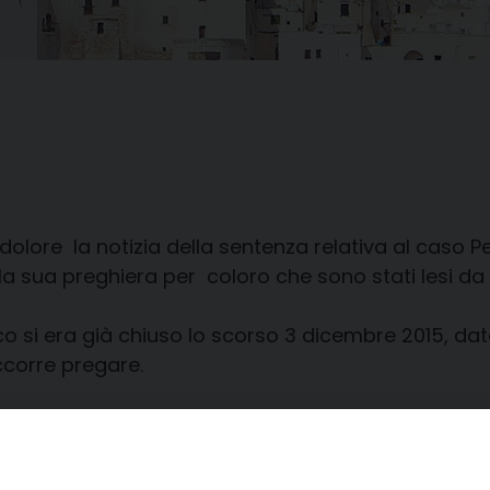
lore la notizia della sentenza relativa al caso Pes
la sua preghiera per coloro che sono stati lesi da 
o si era già chiuso lo scorso 3 dicembre 2015, dat
ccorre pregare.