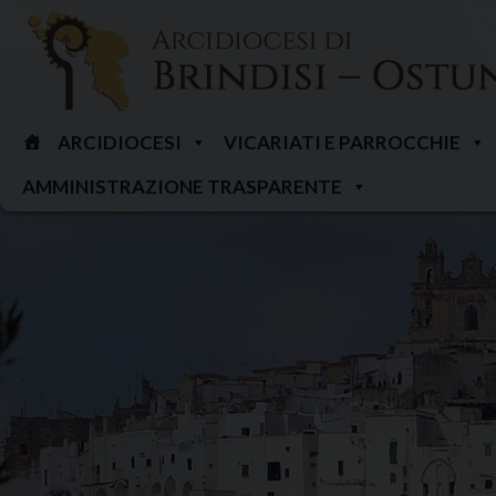
Skip
to
content
ARCIDIOCESI
VICARIATI E PARROCCHIE
AMMINISTRAZIONE TRASPARENTE