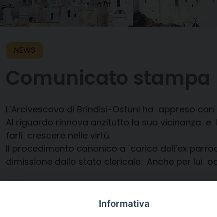
NEWS
Comunicato stampa
L’Arcivescovo di Brindisi-Ostuni ha appreso con do
Al riguardo rinnova anzitutto la sua vicinanza e 
farli crescere nelle virtù.
Il procedimento canonico a carico dell’ex parroc
dimissione dallo stato clericale. Anche per lui o
Brindisi, 28 gennaio 2016.
Informativa