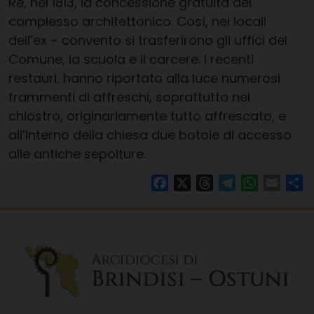
Re, nel 1813, la concessione gratuita del
complesso architettonico. Così, nei locali
dell’ex – convento si trasferirono gli uffici del
Comune, la scuola e il carcere. I recenti
restauri, hanno riportato alla luce numerosi
frammenti di affreschi, soprattutto nel
chiostro, originariamente tutto affrescato, e
all’interno della chiesa due botole di accesso
alle antiche sepolture.
Facebook
X
Threads
Telegram
WhatsAp
Email
Co