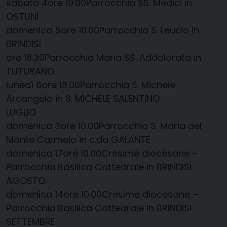
sabato 4​ore 19.00​Parrocchia SS. Medici in
OSTUNI
domenica 5​ore 10.00​Parrocchia S. Leucio in
BRINDISI
​​ore 18.30​Parrocchia Maria SS. Addolorata in
TUTURANO
lunedì 6​ore 18.00​Parrocchia S. Michele
Arcangelo in S. MICHELE SALENTINO
LUGLIO
domenica 3​ore 10.00​Parrocchia S. Maria del
Monte Carmelo in c.da GALANTE
domenica 17​ore 10.00​Cresime diocesane –
Parrocchia Basilica Cattedrale in BRINDISI
AGOSTO
domenica 14​ore 10.00​Cresime diocesane –
Parrocchia Basilica Cattedrale in BRINDISI
SETTEMBRE