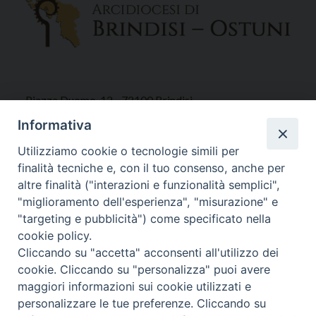
Piazza Duomo, 12 - 72100 Brindisi
Tel 0831.521958
Informativa
Fax 0831.528315
Utilizziamo cookie o tecnologie simili per
finalità tecniche e, con il tuo consenso, anche per
altre finalità ("interazioni e funzionalità semplici",
"miglioramento dell'esperienza", "misurazione" e
Orari Curia
"targeting e pubblicità") come specificato nella
Mar. / Mer. / Giov. ore 9 - 13
cookie policy.
nei mesi estivi solo Martedì ore 9 - 13
Cliccando su "accetta" acconsenti all'utilizzo dei
cookie. Cliccando su "personalizza" puoi avere
maggiori informazioni sui cookie utilizzati e
WebMail
personalizzare le tue preferenze. Cliccando su