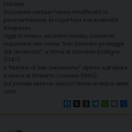
Estrada.
Successivi restauri hanno modificato la
pavimentazione, la copertura e la scalinata
d’ingresso.
Oggi la chiesa, ad unica navata, conserva
importanti tele come “San Gennaro protegge
dal terremoto”, a firma di Giovanni Scatigno
(1747).
Il “Martirio di San Sebastiano” dipinto sull’altare
è opera di Umberto Colonna (1950).
Sul portale esterno spicca l’arma araldica della
città.
Facebook
X
Threads
Telegram
WhatsAp
Email
Co