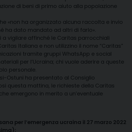
uzione di beni di primo aiuto alla popolazione
 che «non ha organizzato alcuna raccolta e invio
né ha dato mandato ad altri di farlo».
ci a vigilare affinché le Caritas parrocchiali
Caritas Italiana e non utilizzino il nome “Caritas”
nicazioni tramite gruppi WhatsApp e social
teriali per l’Ucraina; chi vuole aderire a queste
tolo personale.
isi-Ostuni ha presentato al Consiglio
osi questa mattina, le richieste della Caritas
ni che emergono in merito a un’eventuale
cesana per l’emergenza ucraina il 27 marzo 2022
sima);