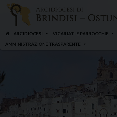
Skip
to
content
ARCIDIOCESI
VICARIATI E PARROCCHIE
AMMINISTRAZIONE TRASPARENTE