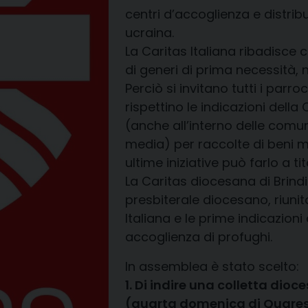
centri d’accoglienza e distrib
ucraina.
La Caritas Italiana ribadisce
di generi di prima necessità, 
Perciò si invitano tutti i parro
rispettino le indicazioni della 
(anche all’interno delle comu
media) per raccolte di beni ma
ultime iniziative può farlo a ti
La Caritas diocesana di Brind
presbiterale diocesano, riunit
Italiana e le prime indicazio
accoglienza di profughi.
In assemblea è stato scelto:
1. Di indire una colletta dio
(quarta domenica di Quare