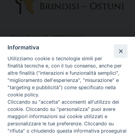
Piazza Duomo, 12 - 72100 Brindisi
Tel 0831.521958
Informativa
Fax 0831.528315
Utilizziamo cookie o tecnologie simili per
finalità tecniche e, con il tuo consenso, anche per
altre finalità ("interazioni e funzionalità semplici",
"miglioramento dell'esperienza", "misurazione" e
Orari Curia
"targeting e pubblicità") come specificato nella
Mar. / Mer. / Giov. ore 9 - 13
cookie policy.
nei mesi estivi solo Martedì ore 9 - 13
Cliccando su "accetta" acconsenti all'utilizzo dei
cookie. Cliccando su "personalizza" puoi avere
maggiori informazioni sui cookie utilizzati e
WebMail
personalizzare le tue preferenze. Cliccando su
"rifiuta" o chiudendo questa informativa proseguirai